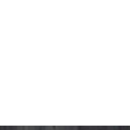
Acepto los
Términos y condiciones de uso
y el
Aviso
legal