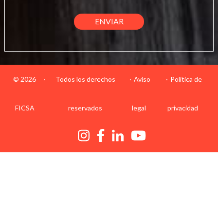
© 2026
·
Todos los derechos
Aviso
Política de
FICSA
reservados
legal
privacidad