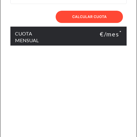
CALCULAR CUOTA
*
€/mes
CUOTA
MENSUAL
SIMULADOR DE HIPOTECA DE
BANCO SABADELL
Calcula tu hipoteca con los tipos
de interés vigentes a día de hoy.
ACCEDER AL SIMULADOR