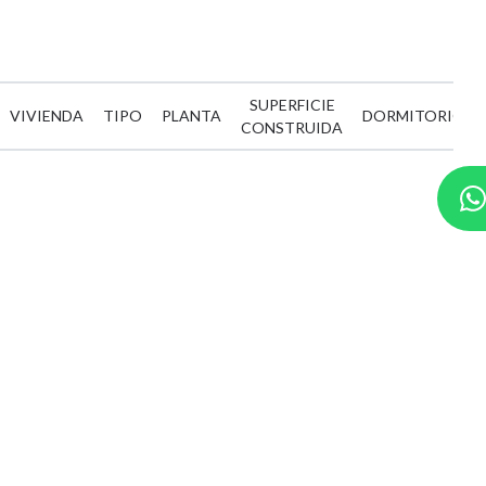
Compara y elige la vivienda para estrenar tu nueva vida
SUPERFICIE
VIVIENDA
TIPO
PLANTA
DORMITORIOS
CONSTRUIDA
NO TE QUEDES CON LA DUDA
Déjanos tus datos y te informaremos sin
compromiso.