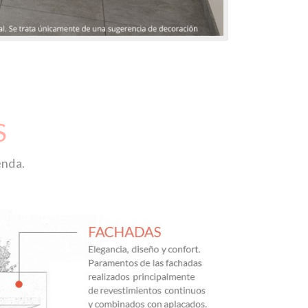
S
enda.