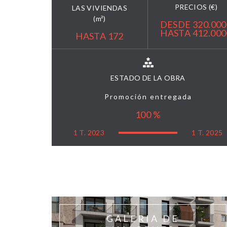
PRECIOS (€)
LAS VIVIENDAS
(m²)
DESDE 320.00
HASTA 412.000
HASTA 172
ESTADO DE LA OBRA
Promoción entregada
100 %
1 T. 2023
1 T. 2025
GALERIA DE