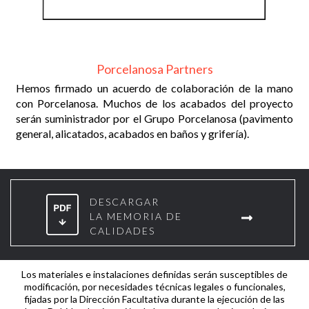
Porcelanosa Partners
o
Hemos firmado un acuerdo de colaboración de la mano
e.
con Porcelanosa. Muchos de los acabados del proyecto
o
serán suministrador por el Grupo Porcelanosa (pavimento
general, alicatados, acabados en baños y grifería).
f
DESCARGAR
LA MEMORIA DE
CALIDADES
Los materiales e instalaciones definidas serán susceptibles de
modificación, por necesidades técnicas legales o funcionales,
fijadas por la Dirección Facultativa durante la ejecución de las