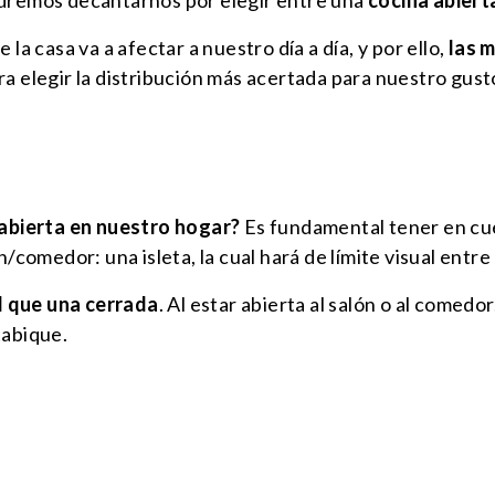
odremos decantarnos por elegir entre una
cocina abiert
la casa va a afectar a nuestro día a día, y por ello,
las m
a elegir la distribución más acertada para nuestro gus
bierta en nuestro hogar?
Es fundamental tener en cue
/comedor: una isleta, la cual hará de límite visual entre 
d que una cerrada
. Al estar abierta al salón o al come
tabique.