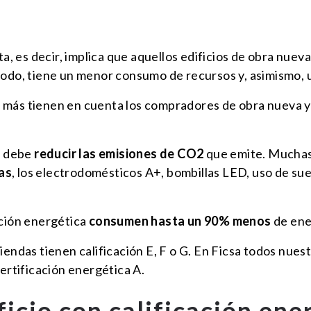
lta, es decir, implica que aquellos edificios de obra nue
 modo, tiene un menor consumo de recursos y, asimismo,
que más tienen en cuenta los compradores de obra nueva y
o debe
reducir las emisiones de CO2
que emite. Muchas
as
, los electrodomésticos A+, bombillas LED, uso de sue
ación energética
consumen hasta un 90% menos
de ener
iendas tienen calificación E, F o G. En Ficsa todos nues
certificación energética A.
ficio con calificación ene