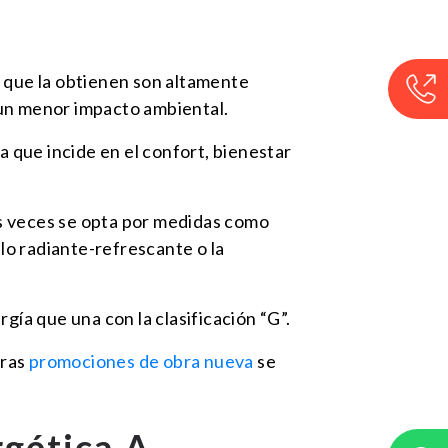
va que la obtienen son altamente
 un menor impacto ambiental.
a que incide en el confort, bienestar
 veces se opta por medidas como
lo radiante-refrescante o la
gía que una con la clasificación “G”.
tras
promociones de obra nueva
se
rgética A