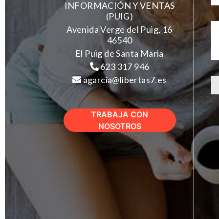
INFORMACIÓN Y VENTAS
(PUIG)
Avenida Verge del Puig, 16
46540
El Puig de Santa Maria
623 317 946
agarcia@libertas7.es
TRABAJA CON
NOSOTROS