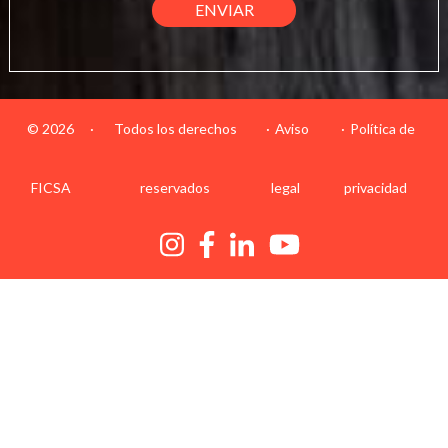
© 2026
·
Todos los derechos
Aviso
Política de
FICSA
reservados
legal
privacidad